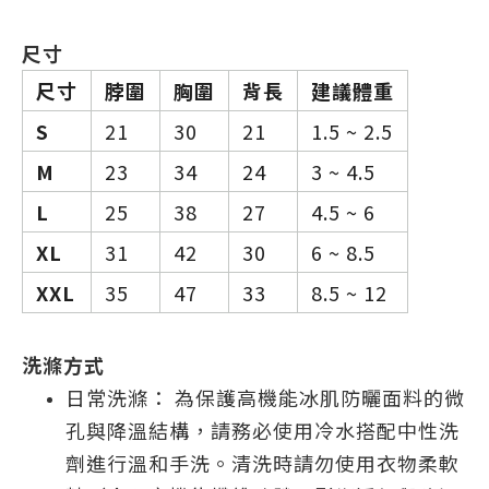
尺寸
尺寸
脖圍
胸圍
背長
建議體重
S
21
30
21
1.5 ~ 2.5
M
23
34
24
3 ~ 4.5
L
25
38
27
4.5 ~ 6
XL
31
42
30
6 ~ 8.5
XXL
35
47
33
8.5 ~ 12
洗滌方式
日常洗滌： 為保護高機能冰肌防曬面料的微
孔與降溫結構，請務必使用冷水搭配中性洗
劑進行溫和手洗。清洗時請勿使用衣物柔軟