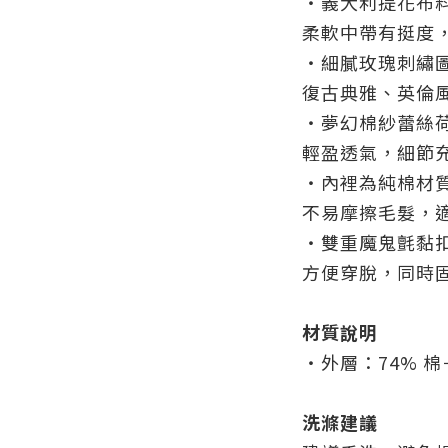
・
義大利提花布
柔軟中帶有挺度
・
細膩玫瑰刺繡
復古典雅、英倫
・
夢幻棉紗蕾絲
輕盈透氣，細節
・
內裡為純棉材
不易摩擦毛髮，
・
雙重魔鬼氈黏
方便穿脫，同時
材質說明
・外層：
74% 棉
洗滌建議