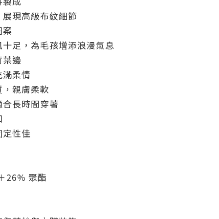
料製成
，展現高級布紋細節
圖案
風十足，為毛孩增添浪漫氣息
荷葉邊
充滿柔情
質，親膚柔軟
適合長時間穿著
扣
固定性佳
＋26% 聚酯