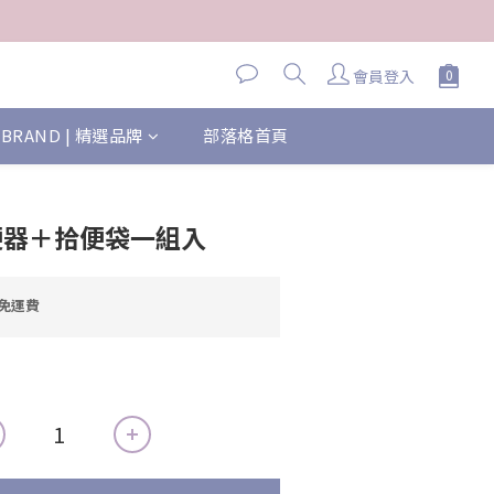
會員登入
BRAND | 精選品牌
部落格首頁
拾便器＋拾便袋一組入
元免運費