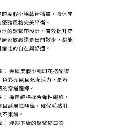
皮的度假小鴨藝術插畫，將休閒
的優雅風格完美平衡。
漂浮的鬆緊帶設計，有效提升穿
是居家放鬆還是出門散步，都能
與倫比的自在與舒適。
學： 專屬度假小鴨印花搭配復
，色彩亮麗且充滿活力，是春
睛的穿搭選擇。
性： 採用純棉揉合彈性纖維，
膚且延展性極佳，確保毛孩肌
爽不束縛。
裁： 腹部下緣的鬆緊縮口設