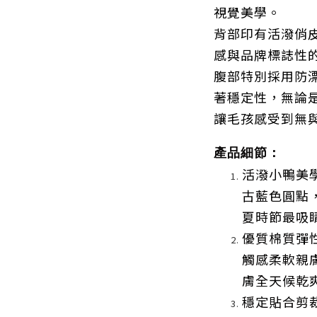
視覺美學。
背部印有活潑俏
感與品牌標誌性
腹部特別採用防
著穩定性，無論
讓毛孩感受到無
產品細節：
活潑小鴨美
古藍色圓點
夏時節最吸
優質棉質彈
觸感柔軟親
膚全天候乾
穩定貼合剪