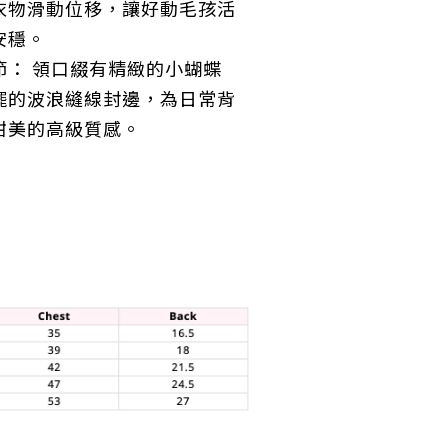
衣物滑動位移，讓好動毛孩活
安穩。
節： 領口綴有精緻的小蝴蝶
擺的波浪縫線封邊，為日常背
甜美的高級質感。