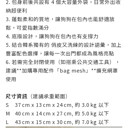
2. 包身前後共設有 4 個大容量外袋，日常外出收
納超便利
3. 蓬鬆柔和的質地，讓狗狗在包內也能舒適放
鬆，可愛指數滿分
4. 底版設計，讓狗狗在包內也有支撐力
5. 結合韓系獨有的 俏皮又洗練的設計語彙，加上
豐富配色選擇，讓每一次出門都成為風格亮點
6. 若需完全封閉使用（如搭乘公共交通工具），
建議**加購專用配件「bag mesh」**擴充網罩
使用
尺寸資訊
（建議承重範圍）
S
37 cm x 13 cm x 24 cm, 約 3.0 kg 以下
M
40 cm x 14 cm x 27 cm, 約 5.0 kg 以下
L
43 cm x 15 cm x 30 cm, 約 7.0 kg 以下