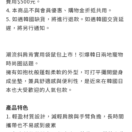
費用$500元。
4. 本商品不與會員優惠、購物金折抵共用。
5. 如遇韓國缺貨，將進行退款。如遇韓國交貨延
遲，將另行通知。
潮流斜肩背實用袋鼠包上市！引爆韓日兩地寵物
時尚圈話題。
擁有如抱枕般蓬鬆柔軟的外型，可打平攤開變身
成坐墊，兼具舒適感與便利性，是近來在韓國日
本也大受歡迎的人氣包款。
產品特色
1. 輕盈材質設計，減輕肩膀與手臂負擔，長時間
攜帶也不易感到疲累