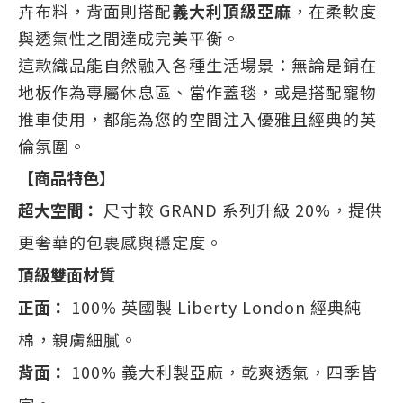
卉布料，背面則搭配
義大利頂級亞麻
，在柔軟度
與透氣性之間達成完美平衡。
這款織品能自然融入各種生活場景：無論是鋪在
地板作為專屬休息區、當作蓋毯，或是搭配寵物
推車使用，都能為您的空間注入優雅且經典的英
倫氛圍。
【商品特色】
超大空間：
尺寸較 GRAND 系列升級 20%，提供
更奢華的包裹感與穩定度。
頂級雙面材質
正面：
100% 英國製 Liberty London 經典純
棉，親膚細膩。
背面：
100% 義大利製亞麻，乾爽透氣，四季皆