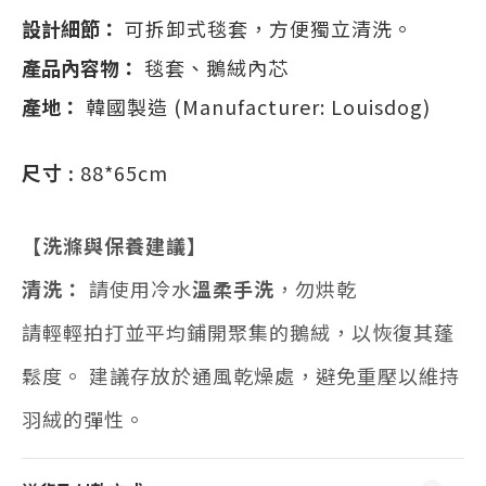
設計細節：
可拆卸式毯套，方便獨立清洗。
產品內容物：
毯套、鵝絨內芯
產地：
韓國製造 (Manufacturer: Louisdog)
尺寸 :
88*65cm
【洗滌與保養建議】
清洗：
請使用冷水
溫柔手洗
，勿烘乾
請輕輕拍打並平均鋪開聚集的鵝絨，以恢復其蓬
鬆度。
建議存放於通風乾燥處，避免重壓以維持
羽絨的彈性。