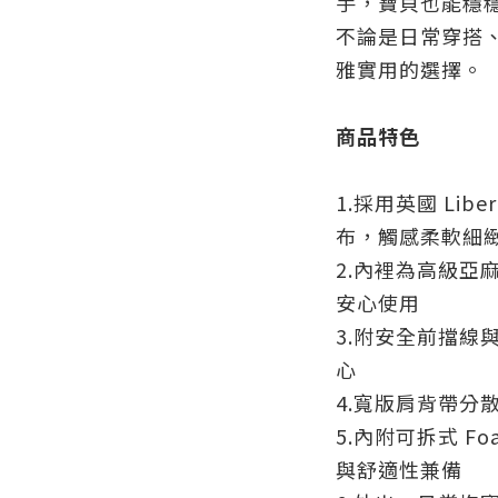
手，寶貝也能穩
不論是日常穿搭
雅實用的選擇。
商品特色
1.採用英國 Libe
布，觸感柔軟細
2.內裡為高級亞
安心使用
3.附安全前擋線
心
4.寬版肩背帶分
5.內附可拆式 F
與舒適性兼備