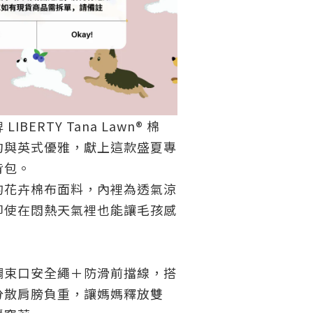
牌
LIBERTY Tana Lawn® 棉
約與英式優雅，獻上這款盛夏專
背包。
的花卉棉布面料，內裡為透氣涼
即使在悶熱天氣裡也能讓毛孩感
調束口安全繩＋防滑前擋線
，搭
分散肩膀負重，讓媽媽釋放雙