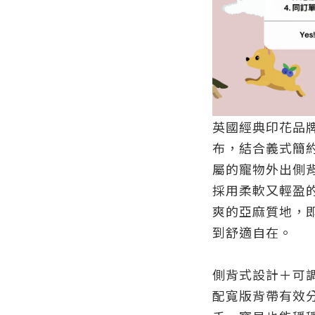
英國經典印花品
布
，結合義式簡
屬的寵物外出側
採用柔軟又輕盈
爽的亞麻質地，
到舒適自在。
側背式設計＋可
配寬版背帶有效