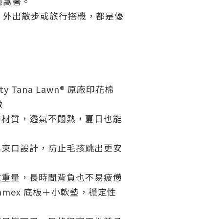
穩窩著。
、外出散步或旅行搭機，都是優
rty Tana Lawn® 原廠印花棉
緻
麻材質，透氣不悶熱，夏日也能
與束口設計，防止毛孩跳出更安
散重量，長時間背負也不易疲憊
oamex 底板＋小軟墊，穩定性