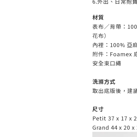
6.外出、日常抱
材質
表布／背帶：100
花布）
內裡：100% 亞麻（
附件：Foame
安全束口繩
洗滌方式
取出底版後，建
尺寸
Petit 37 x 17
Grand 44 x 20