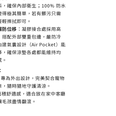
，確保內部衛生；100% 防水
變得極其簡單，若有髒污只需
輕輕擦拭即可
。
漏防位移
：凝膠接合處採用高
，搭配外部雙重包邊，嚴防冷
氣囊設計（Air Pocket）能
移，確保涼墊各處都能維持均
感
。
：
：專為外出設計，完美契合寵物
車，隨時隨地守護清涼。
面積舒適感，適合放在家中客廳
讓毛孩盡情翻滾。