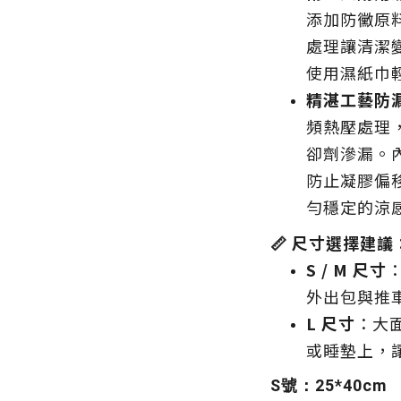
添加防黴原料
處理讓清潔
使用濕紙巾
精湛工藝防
頻熱壓處理
卻劑滲漏。內建
防止凝膠偏
勻穩定的涼
📏 尺寸選擇建議
S / M 尺寸
外出包與推
L 尺寸
：大
或睡墊上，
S號：25*40cm