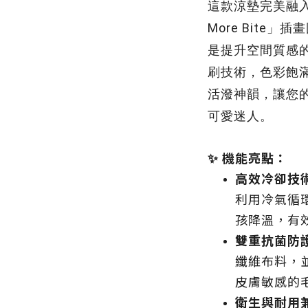
這款涼墊完美融
More Bite
是提升空間質感
刷技術，色彩飽滿且
活潑神韻，讓您
可愛迷人。
✨ 機能亮點：
高效冷卻技
利用冷氣循
孩降溫，有效
雙重抗菌防
纖維布料，
皮膚敏感的
衛生與耐用