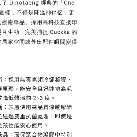
Dinotaeng
入了
經典的「One
」插畫圖樣，不僅是降溫神伴侶，更
的療癒單品。採用高科技直接印
生動，完美捕捉 Quokka 的
的居家空間或外出配件瞬間變得
術
：採用無毒高頻冷卻凝膠，
環原理，能安全且迅速地為毛
降低體溫約 2~3 度
。
護
：表層使用高品質涼感聚酯
並經過雙重抗菌處理，即使是
毛孩也能安心使用
。
兼具
：環保聚合物凝膠中特別