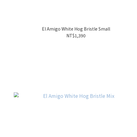
El Amigo White Hog Bristle Small
NT$1,390