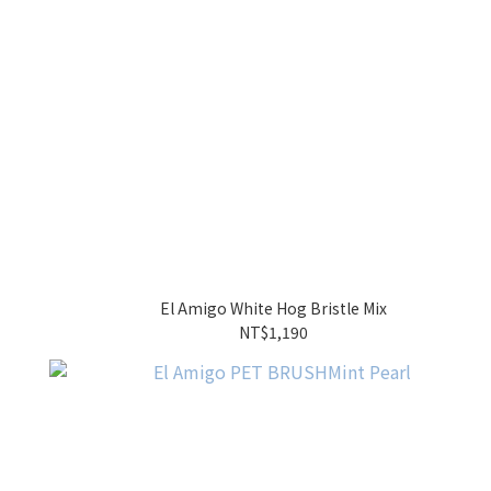
El Amigo White Hog Bristle Mix
NT$1,190