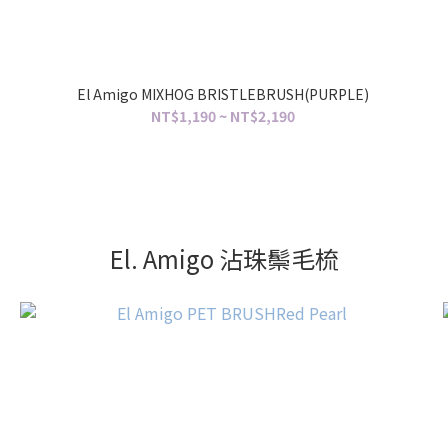
El Amigo MIXHOG BRISTLEBRUSH(PURPLE)
NT$1,190 ~ NT$2,190
El. Amigo 沾珠鬃毛梳