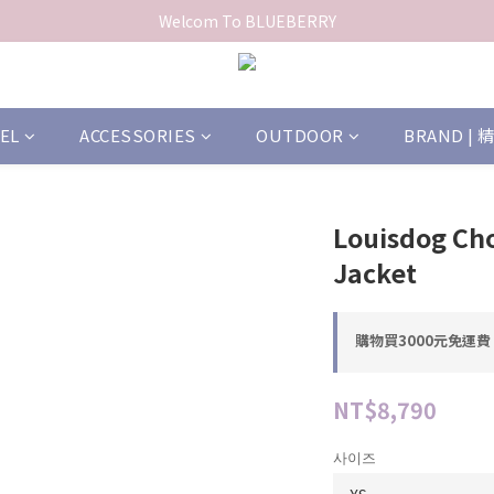
Welcom To BLUEBERRY
EL
ACCESSORIES
OUTDOOR
BRAND |
Louisdog Ch
Jacket
購物買3000元免運費 o
NT$8,790
사이즈