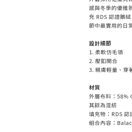
感與冬季的優雅
充 RDS 認證
節中最實用的日
設計細節
1. 柔軟仿毛領
2. 壓釦開合
3. 親膚輕量、穿
材質
外層布料：58%
其餘為混紡
填充物：RDS 認
組合內容：Balac