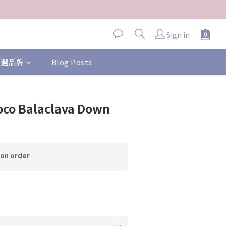
Sign in
 精選品牌
Blog Posts
oco Balaclava Down
n order