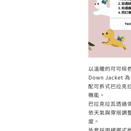
以溫暖的可可棕色呈現
Down Jack
配可拆式巴拉克
機能。
巴拉克拉瓦透過
依天氣與穿搭調
度。
外套採用裙擺式