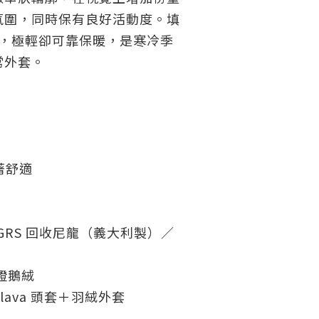
氛圍，同時保有良好活動度。填
鵝絨，極輕卻可靠保暖，是寒冷季
常外套。
著舒適
 GRS 回收尼龍（義大利製）／
證鵝絨
lava 頭套＋羽絨外套