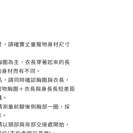
尺寸，請確實丈量寵物身材尺寸
以胸圍為主，衣長穿著起來的長
狗身材而有不同。
商品，請同時確認胸圍與衣長，
寵物胸圍＋衣長與身長長短差距
購。
：請測量前腳後側胸部一圈，採
準。
：請以頸部與背部交接處開始，