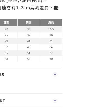
位(不包含尾巴長度)。
可能會有1-2cm剪裁差異，盡
LS
ENT