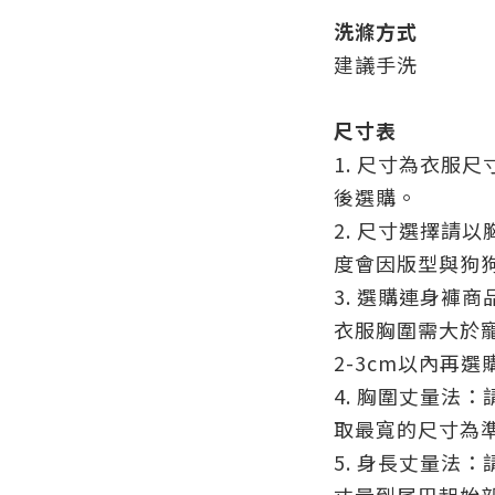
洗滌方式
建議手洗
尺寸表
1. 尺寸為衣服
後選購。
2. 尺寸選擇請
度會因版型與狗
3. 選購連身褲
衣服胸圍需大於
2-3cm以內再選
4. 胸圍丈量法
取最寬的尺寸為
5. 身長丈量法