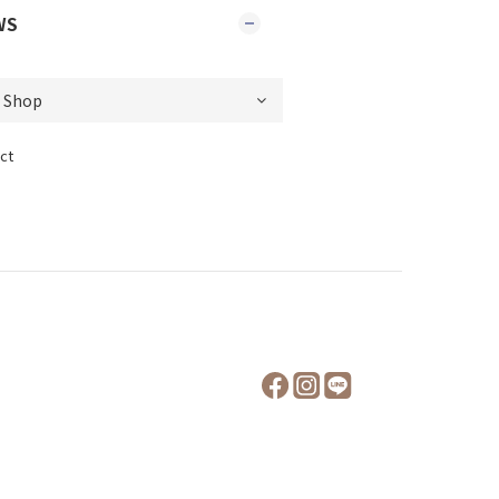
WS
ct