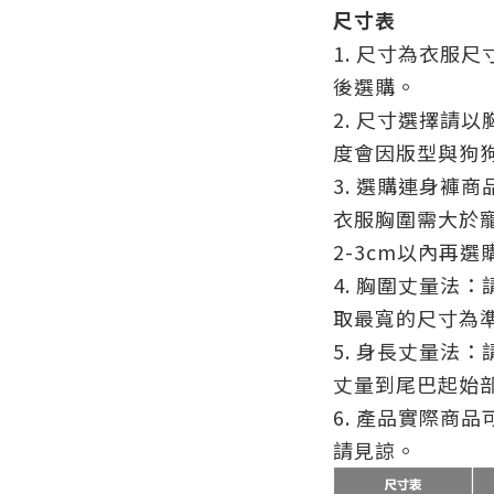
尺寸表
1. 尺寸為衣服
後選購。
2. 尺寸選擇請
度會因版型與狗
3. 選購連身褲
衣服胸圍需大於
2-3cm以內再選
4. 胸圍丈量法
取最寬的尺寸為
5. 身長丈量法
丈量到尾巴起始部
6. 產品實際商品
請見諒。