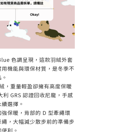
 Blue 色調呈現，這款羽絨外套
實用機能與環保材質，是冬季不
品。
證鵝絨，重量輕盈卻擁有高度保暖
大利 GRS 認證回收尼龍，手感
永續選擇。
強保暖，背部的 D 型牽繩環
牽繩，大幅減少散步前的準備步
加便利。