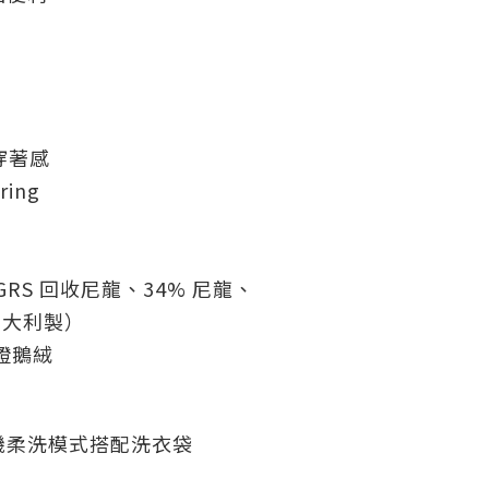
穿著感
ring
GRS 回收尼龍、34% 尼龍、
義大利製）
證鵝絨
機柔洗模式搭配洗衣袋