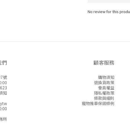
No review for this produ
我們
顧客服務
7號
購物須知
:00
退換貨政策
623
會員權益
須知
隱私權政策
條款與細則
ytw
寵物推車保固條例
:00
務所