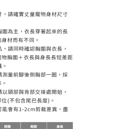
尺寸，請確實丈量寵物身材尺寸
以胸圍為主，衣長穿著起來的長
狗身材而有不同。
商品，請同時確認胸圍與衣長，
寵物胸圍＋衣長與身長長短差距
購。
：請測量前腳後側胸部一圈，採
準。
：請以頸部與背部交接處開始，
位(不包含尾巴長度)。
可能會有1-2cm剪裁差異，盡