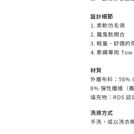
設計細節
1. 柔軟仿毛領
2. 魔鬼氈開合
3. 輕量、舒適的
4. 牽繩專用 Tow 
材質
外層布料：58% 
8% 彈性纖維（
填充物：RDS 認
洗滌方式
手洗，或以洗衣