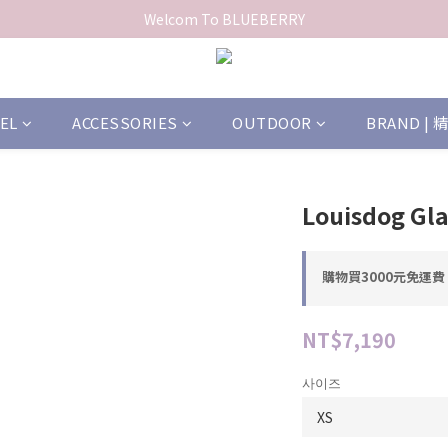
Welcom To BLUEBERRY
EL
ACCESSORIES
OUTDOOR
BRAND |
Louisdog Gla
購物買3000元免運費 o
NT$7,190
사이즈