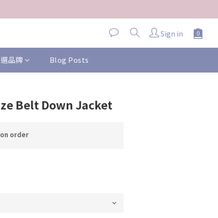
Sign in
 精選品牌
Blog Posts
ze Belt Down Jacket
n order