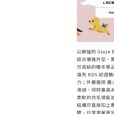
以靜謐的 Glaze
結合優雅外型、
可或缺的暖冬單
填充 RDS 認
力；外層選用 義
滑順，同時兼具
柔軟的仿毛領能加
結構可直接扣上
驟，日常穿著更