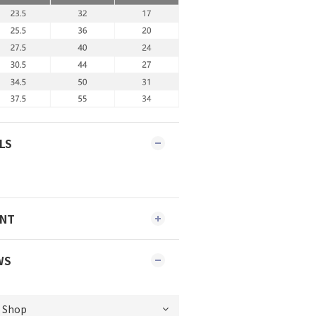
LS
ENT
WS