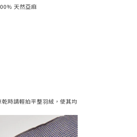
00% 天然亞麻
晾乾時請輕拍平整羽絨，使其均