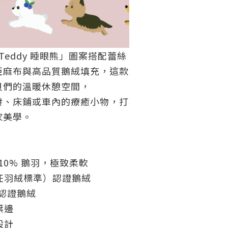
 Teddy 睡眼熊」圖案搭配蕾絲
亞麻布與高品質鵝絨填充，這款
貝們的溫暖休憩空間，
發、床鋪或車內的療癒小物，打
家美學。
、10% 鵝羽，極致柔軟
責任羽絨標準）認證鵝絨
X 認證鵝絨
葉邊
設計