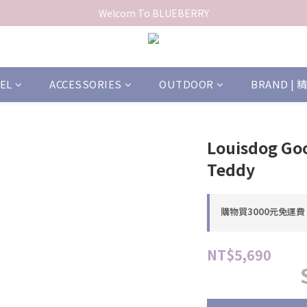
Welcom To BLUEBERRY
EL
ACCESSORIES
OUTDOOR
BRAND |
Louisdog Go
Teddy
購物買3000元免運費 o
NT$5,690