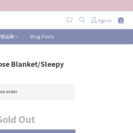
Sign in
 精選品牌
Blog Posts
ose Blanket/Sleepy
n order
Sold Out