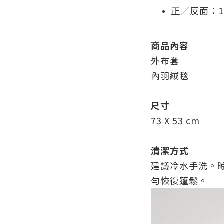
正／反面：1
商品內容
外布套
內羽絨毯
尺寸
73 X 53 cm
清潔方式
建議冷水手洗。
勻恢復蓬鬆。