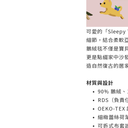
可愛的「Sleepy
細節，結合柔軟
鵝絨毯不僅是寶
更是點綴家中沙
造自然復古的居
材質與設計
90% 鵝絨
RDS（負
OEKO-TE
細緻蕾絲荷
可拆式布套