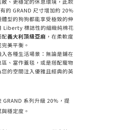
寬敞、更穩定的休息環境，此款
的 GRAND 尺寸增加約 20%
種體型的狗狗都能享受極致的伸
Liberty 標誌性的細緻純棉花
搭配
義大利頂級亞麻
，在柔軟度
成完美平衡。
融入各種生活場景：無論是鋪在
息區、當作蓋毯，或是搭配寵物
為您的空間注入優雅且經典的英
 GRAND 系列升級 20%，提
感與穩定度。