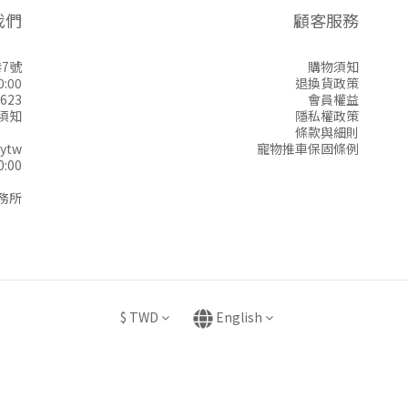
我們
顧客服務
7號
購物須知
:00
退換貨政策
623
會員權益
須知
隱私權政策
條款與細則
ytw
寵物推車保固條例
:00
務所
$
TWD
English