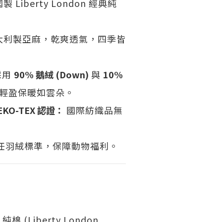
製 Liberty London 經典純
義大利製亞麻，乾爽透氣，四季皆
採用
90% 鵝絨 (Down)
與
10%
輕盈保暖如雲朵。
EKO-TEX 認證：
國際紡織品無
任羽絨標準，保障動物福利。
 (Liberty London,