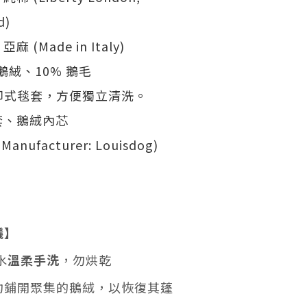
d)
 (Made in Italy)
鵝絨、10% 鵝毛
卸式毯套，方便獨立清洗。
套、鵝絨內芯
nufacturer: Louisdog)
議】
水
溫柔手洗
，勿烘乾
均鋪開聚集的鵝絨，以恢復其蓬