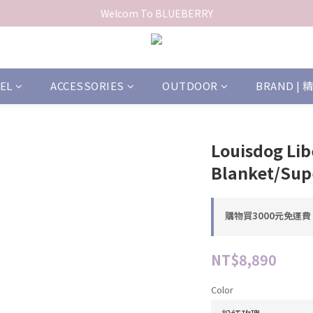
Welcom To BLUEBERRY
EL
ACCESSORIES
OUTDOOR
BRAND |
Louisdog Lib
Blanket/Sup
購物買3000元免運費 o
NT$8,890
Color