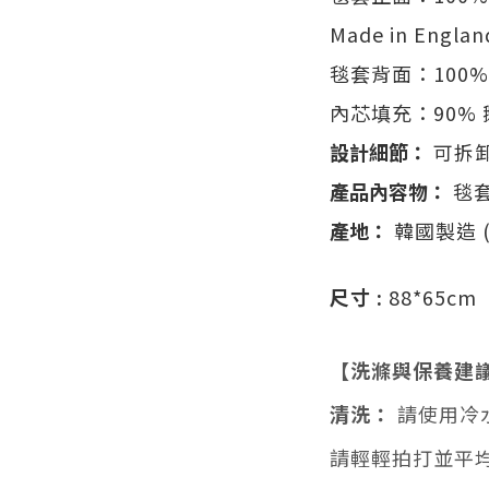
Made in Englan
毯套背面：100% 亞麻
內芯填充：90% 
設計細節：
可拆
產品內容物：
毯
產地：
韓國製造 (Ma
尺寸 :
88*65cm
【洗滌與保養建
清洗：
請使用冷
請輕輕拍打並平