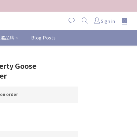
Sign in
 精選品牌
Blog Posts
erty Goose
er
n order