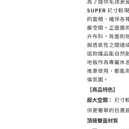
為了提供毛孩更
SUPER
尺寸較現有
的面積，確保各
展空間。正面選用 
卉布料，背面則
與透氣性之間達
這款織品能自然
地板作為專屬休
推車使用，都能
倫氛圍。
【商品特色】
超大空間：
尺寸較
供更奢華的包裹
頂級雙面材質