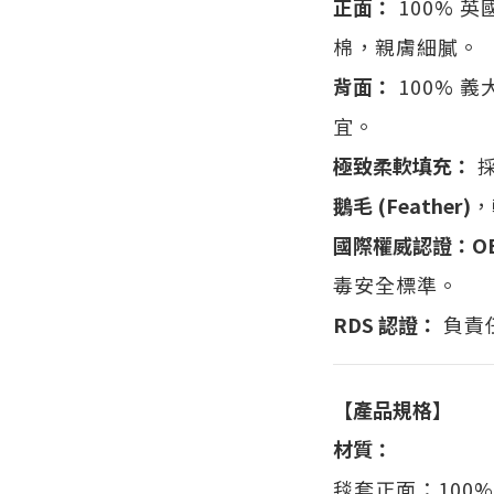
正面：
100% 英國
棉，親膚細膩。
背面：
100% 
宜。
極致柔軟填充：
鵝毛 (Feather)
，
國際權威認證：
O
毒安全標準。
RDS 認證：
負責
【產品規格】
材質：
毯套正面：100% 純棉