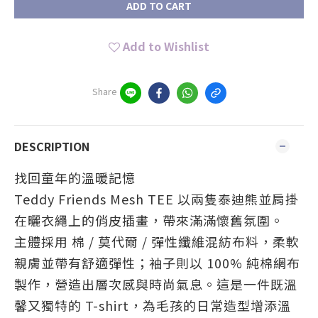
ADD TO CART
Add to Wishlist
Share
DESCRIPTION
找回童年的溫暖記憶
Teddy Friends Mesh TEE 以兩隻泰迪熊並肩掛
在曬衣繩上的俏皮插畫，帶來滿滿懷舊氛圍。
主體採用 棉 / 莫代爾 / 彈性纖維混紡布料，柔軟
親膚並帶有舒適彈性；袖子則以 100% 純棉網布
製作，營造出層次感與時尚氣息。這是一件既溫
馨又獨特的 T-shirt，為毛孩的日常造型增添溫