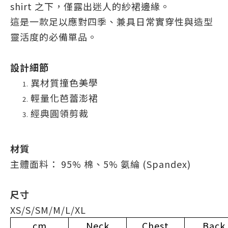
shirt 之下，僅露出迷人的紗裙邊緣。
這是一款足以應對四季、兼具日常實穿性與造型
靈活度的必備單品。
設計細節
異材質撞色美學
輕量化芭蕾澎裙
經典圓領剪裁
材質
主體面料： 95% 棉、5% 氨綸 (Spandex)
尺寸
XS/S/SM/M/L/XL
cm
Neck
Chest
Back