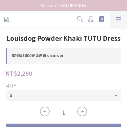
Welcom To BLUEBERRY
Louisdog Powder Khaki TUTU Dress
購物買3000元免運費 on order
NT$2,290
사이즈