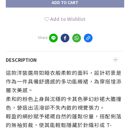
ADD TO CART
Add to Wishlist
Share
DESCRIPTION
這款洋裝選用如睡衣般柔軟的面料，設計初衷是
作為一件具備舒適感的多功能襯裙，為穿搭增添
層次美感。
柔和的粉色上身與沈穩的卡其色夢幻紗裙大膽撞
色，營造出活潑卻不失內斂的視覺張力。
輕盈的網紗賦予裙襬自然的蓬鬆份量，搭配俐落
的無袖剪裁，使其能輕鬆隱藏於針織衫或 T-