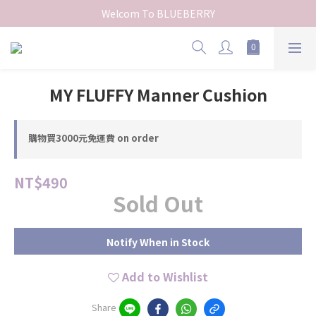
Welcom To BLUEBERRY
MY FLUFFY Manner Cushion
購物買3000元免運費 on order
NT$490
Sold Out
Notify When in Stock
Add to Wishlist
Share