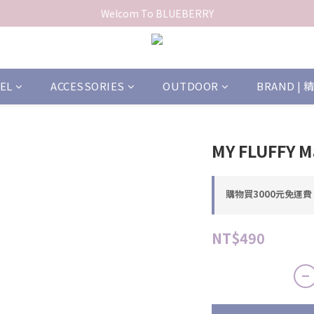
Welcom To BLUEBERRY
EL
ACCESSORIES
OUTDOOR
BRAND |
MY FLUFFY M
購物買3000元免運費 o
NT$490