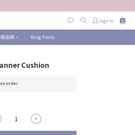
Sign in
 精選品牌
Blog Posts
anner Cushion
n order